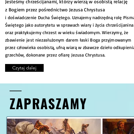
Jesteśmy chrześcijanami, którzy wierzą w osobistą relację
z Bogiem przez pośrednictwo Jezusa Chrystusa
i doświadczenie Ducha Świętego. Uznajemy nadrzędną rolę Pism
Świętego jako autorytetu w sprawach wiary i życia chrześcijanina
oraz praktykujemy chrzest w wieku świadomym. Wierzymy, że
zbawienie jest niezasłużonym darem łaski Boga przyjmowanym
przez człowieka osobistą, ufną wiarą w zbawcze dzieło odkupieni
grzechów, dokonane przez ofiarę Jezusa Chrystusa.
Czytaj dalej
Z A P R A S Z A M Y