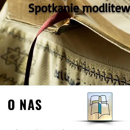
Spotkanie modlitewn
O N A S